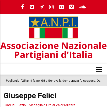
Salta
al
contenuto
principale
Associazione Nazionale
Partigiani d'Italia
Pagliarulo: "25 anni fa nel G8 a Genova la democrazia fu sospesa. Da
quel 2001, il clima oggi nel Paese è inquietante. In questo quadro si
Giuseppe Felici
colloca la morte di Abderrahim Fakir"
Caduti
Lazio
Medaglia d'Oro al Valor Militare