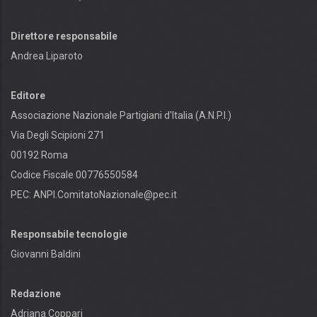
Direttore responsabile
Andrea Liparoto
Editore
Associazione Nazionale Partigiani d'Italia (A.N.P.I.)
Via Degli Scipioni 271
00192 Roma
Codice Fiscale 00776550584
PEC:
ANPI.ComitatoNazionale@pec.it
Responsabile tecnologie
Giovanni Baldini
Redazione
Adriana Coppari