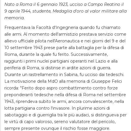
Nato a Roma il 6 gennaio 1923, ucciso a Campo Reatino il
9 aprile 1944, studente, Medaglia d'oro al valor militare alla
memoria.
Frequentava la Facoltà d'Ingegneria quando fu chiamato
alle armi. Al momento dell'armistizio prestava servizio come
allievo ufficiale pilota nell'Aeronautica e nei giorni del 9 e del
10 settembre 1943 prese parte alla battaglia per la difesa di
Roma, durante la quale fu ferito. Successivamente,
raggiunti i primi nuclei partigiani operanti nel Lazio e alla
periferia di Roma, si distinse in ardite azioni di guerra.
Durante un rastrellamento in Sabina, fu ucciso dai tedeschi.
La motivazione della MdO alla memoria di Giuseppe Felici
ricorda: "Ferito dopo aspro combattimento contro forze
preponderanti tedesche nella difesa di Roma nel settembre
1943, riprendeva subito le armi, ancora convalescente, nella
lotta partigiana contro l'invasore. In plurime azioni di
sabotaggio e di guerriglia tra le più audaci, si distingueva per
le virtù di capo valoroso, sereno valutatore del pericolo,
sempre presente ovunque il rischio fosse maggiore.