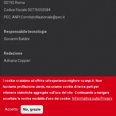
00192 Roma
Codice Fiscale 00776550584
PEC:
ANPI.ComitatoNazionale@pec.it
Responsabile tecnologie
Giovanni Baldini
Redazione
Adriana Coppari
I cookie ci aiutano ad offrire un'esperienza migliore su anpi.it. Non
facciamo profilazione utenti, ma usiamo cookie di terze parti per
ottenere statistiche aggregate sull'uso del sito. Continuando a navigare
Contenuti e diritti riservati - © ANPI - Made in
Informativa sulla Privacy
OSCR
accettate le nostre modalità d'uso dei cookie.
INFORMATIVA SULLA PRIVACY
Accetto
No, grazie