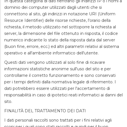
In questa categoria di dati rientrano gli indirizzi IP o i nomi a
dominio dei computer utilizzati dagli utenti che si
connettono al sito, gli indirizzi in notazione URI (Uniform
Resource Identifier) delle risorse richieste, l'orario della
richiesta, il metodo utilizzato nel sottoporre la richiesta al
server, la dimensione del file ottenuto in risposta, il codice
numerico indicante lo stato della risposta data dal server
(buon fine, errore, ecc.) ed altri parametri relativi al sistema
operativo e all'ambiente informatico dell'utente.
Questi dati vengono utilizzati al solo fine di ricavare
informazioni statistiche anonime sull'uso del sito e per
controllarne il corretto funzionamento e sono conservati
per i tempi definiti dalla normativa legale di riferimento. I
dati potrebbero essere utilizzati per l'accertamento di
responsabilità in caso di ipotetici reati informatici ai danni del
sito.
FINALITÀ DEL TRATTAMENTO DEI DATI
I dati personali raccolti sono trattati per i fini relativi agli
scopi per i quali sono stati raccolti e quindi per il buon