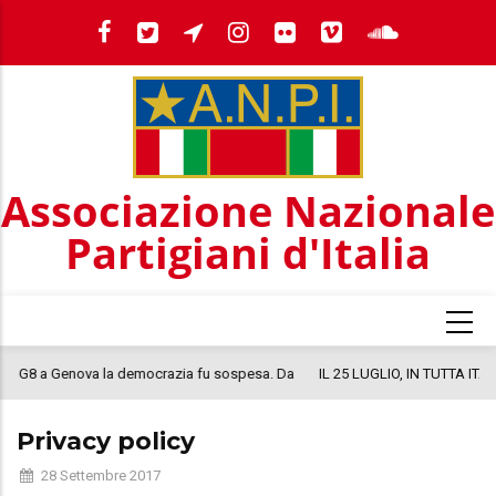
Salta
al
contenuto
principale
Associazione Nazionale
Partigiani d'Italia
Da
IL 25 LUGLIO, IN TUTTA ITALIA, PASTASCIUTTA ANTIFASCISTA PER LA
COSTITUZIONE
Privacy policy
28 Settembre 2017