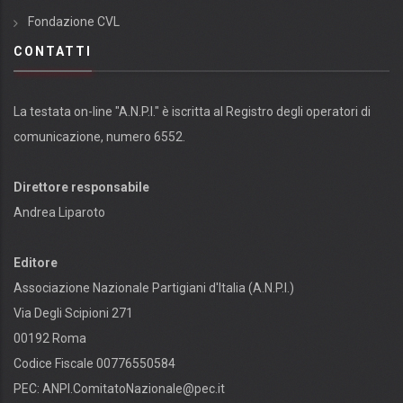
Fondazione CVL
CONTATTI
La testata on-line "A.N.P.I." è iscritta al Registro degli operatori di
comunicazione, numero 6552.
Direttore responsabile
Andrea Liparoto
Editore
Associazione Nazionale Partigiani d'Italia (A.N.P.I.)
Via Degli Scipioni 271
00192 Roma
Codice Fiscale 00776550584
PEC:
ANPI.ComitatoNazionale@pec.it