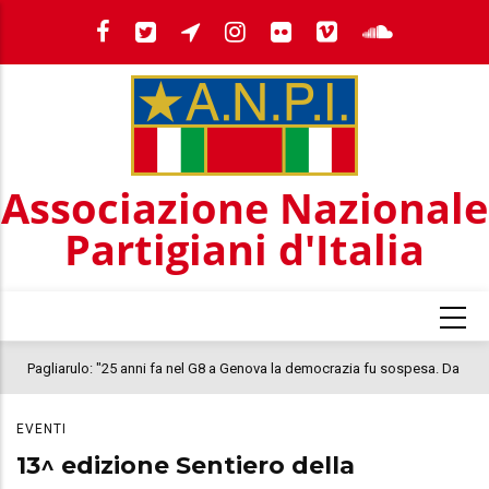
Salta
al
contenuto
principale
Associazione Nazionale
Partigiani d'Italia
Pagliarulo: "25 anni fa nel G8 a Genova la democrazia fu sospesa. Da
quel 2001, il clima oggi nel Paese è inquietante. In questo quadro si
EVENTI
colloca la morte di Abderrahim Fakir"
13^ edizione Sentiero della