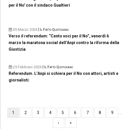
per il No' con il sindaco Gualtieri
|
05 Marzo 2026
Il Fatto Quotidiano
Verso il referendum: “Cento voci per il No”, venerdì 6
marzo la maratona social dell’Anpi contro la riforma della
Giustizia
|
25 Febbraio 2026
Il Fatto Quotidiano
Referendum. L’Anpi si schiera per il No con attori, artisti e
giornalisti:
Paginazione
Pagina
1
Pagina
2
Pagina
3
Pagina
4
Pagina
5
Pagina
6
Pagina
7
Pagina
8
Pagina
9
…
attuale
Pagina
›
Ultima
»