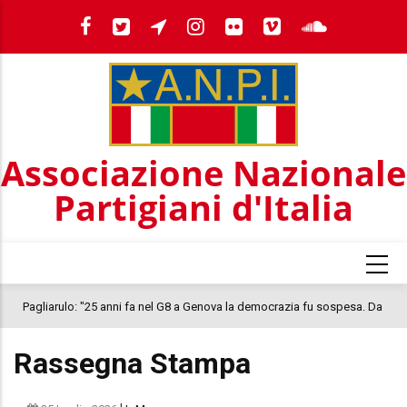
Salta
al
contenuto
principale
Associazione Nazionale
Partigiani d'Italia
Pagliarulo: "25 anni fa nel G8 a Genova la democrazia fu sospesa. Da
IL
quel 2001, il clima oggi nel Paese è inquietante. In questo quadro si
C
Rassegna Stampa
colloca la morte di Abderrahim Fakir"