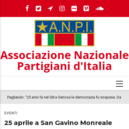
Salta
al
contenuto
principale
Associazione Nazionale
Partigiani d'Italia
Pagliarulo: "25 anni fa nel G8 a Genova la democrazia fu sospesa. Da
quel 2001, il clima oggi nel Paese è inquietante. In questo quadro si
EVENTI
colloca la morte di Abderrahim Fakir"
25 aprile a San Gavino Monreale