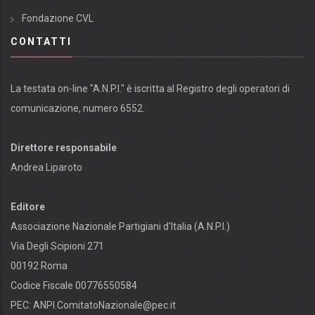
Fondazione CVL
CONTATTI
La testata on-line "A.N.P.I." è iscritta al Registro degli operatori di
comunicazione, numero 6552.
Direttore responsabile
Andrea Liparoto
Editore
Associazione Nazionale Partigiani d'Italia (A.N.P.I.)
Via Degli Scipioni 271
00192 Roma
Codice Fiscale 00776550584
PEC:
ANPI.ComitatoNazionale@pec.it