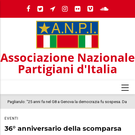
Salta
al
contenuto
principale
Associazione Nazionale
Partigiani d'Italia
Pagliarulo: "25 anni fa nel G8 a Genova la democrazia fu sospesa. Da
quel 2001, il clima oggi nel Paese è inquietante. In questo quadro si
EVENTI
colloca la morte di Abderrahim Fakir"
36° anniversario della scomparsa