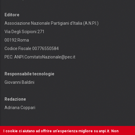
Editore
Associazione Nazionale Partigiani d'Italia (A.N.P.I.)
Via Degli Scipioni 271
00192 Roma
Codice Fiscale 00776550584
PEC:
ANPI.ComitatoNazionale@pec.it
Responsabile tecnologie
Giovanni Baldini
Redazione
Adriana Coppari
I cookie ci aiutano ad offrire un'esperienza migliore su anpi.it. Non