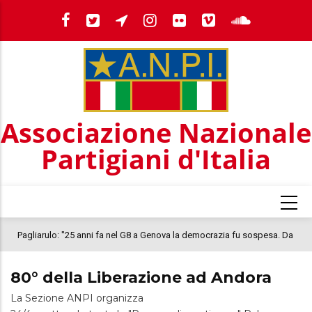
Salta
al
contenuto
principale
Associazione Nazionale
Partigiani d'Italia
Pagliarulo: "25 anni fa nel G8 a Genova la democrazia fu sospesa. Da
quel 2001, il clima oggi nel Paese è inquietante. In questo quadro si
80° della Liberazione ad Andora
colloca la morte di Abderrahim Fakir"
La Sezione ANPI organizza