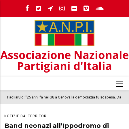
Salta
al
contenuto
principale
Associazione Nazionale
Partigiani d'Italia
Pagliarulo: "25 anni fa nel G8 a Genova la democrazia fu sospesa. Da
quel 2001, il clima oggi nel Paese è inquietante. In questo quadro si
colloca la morte di Abderrahim Fakir"
NOTIZIE DAI TERRITORI
Band neonazi all’Ippodromo di