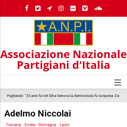
Salta
al
contenuto
principale
Associazione Nazionale
Partigiani d'Italia
Pagliarulo: "25 anni fa nel G8 a Genova la democrazia fu sospesa. Da
quel 2001, il clima oggi nel Paese è inquietante. In questo quadro si
Adelmo Niccolai
colloca la morte di Abderrahim Fakir"
Toscana
Emilia - Romagna
Lazio