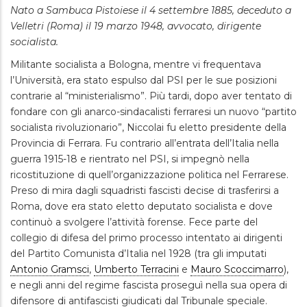
Nato a Sambuca Pistoiese il 4 settembre 1885, deceduto a
Velletri (Roma) il 19 marzo 1948, avvocato, dirigente
socialista.
Militante socialista a Bologna, mentre vi frequentava
l’Università, era stato espulso dal PSI per le sue posizioni
contrarie al “ministerialismo”. Più tardi, dopo aver tentato di
fondare con gli anarco-sindacalisti ferraresi un nuovo “partito
socialista rivoluzionario”, Niccolai fu eletto presidente della
Provincia di Ferrara. Fu contrario all’entrata dell’Italia nella
guerra 1915-18 e rientrato nel PSI, si impegnò nella
ricostituzione di quell’organizzazione politica nel Ferrarese.
Preso di mira dagli squadristi fascisti decise di trasferirsi a
Roma, dove era stato eletto deputato socialista e dove
continuò a svolgere l’attività forense. Fece parte del
collegio di difesa del primo processo intentato ai dirigenti
del Partito Comunista d’Italia nel 1928 (tra gli imputati
Antonio Gramsci
,
Umberto Terracini
e
Mauro Scoccimarro
),
e negli anni del regime fascista proseguì nella sua opera di
difensore di antifascisti giudicati dal Tribunale speciale.