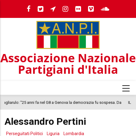
Salta
al
contenuto
principale
Associazione Nazionale
Partigiani d'Italia
a
IL 25 LUGLIO, IN TUTTA ITALIA, PASTASCIUTTA ANTIFASCISTA PER LA
COSTITUZIONE
Alessandro Pertini
Perseguitati Politici
Liguria
Lombardia