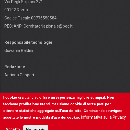
Via Degli Scipioni 271
00192 Roma
Codice Fiscale 00776550584
PEC:
ANPI.ComitatoNazionale@pec.it
Responsabile tecnologie
Giovanni Baldini
Redazione
Adriana Coppari
I cookie ci aiutano ad offrire un'esperienza migliore su anpi.it. Non
facciamo profilazione utenti, ma usiamo cookie di terze parti per
ottenere statistiche aggregate sull'uso del sito. Continuando a navigare
Contenuti e diritti riservati - © ANPI - Made in
OSCR
Informativa sulla Privacy
accettate le nostre modalità d'uso dei cookie.
INFORMATIVA SULLA PRIVACY
Accetto
No, grazie