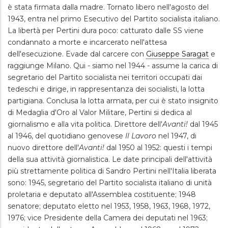
è stata firmata dalla madre. Tornato libero nell'agosto del
1943, entra nel primo Esecutivo del Partito socialista italiano.
La libertà per Pertini dura poco: catturato dalle SS viene
condannato a morte e incarcerato nell'attesa
dell'esecuzione. Evade dal carcere con
Giuseppe Saragat
e
raggiunge Milano. Qui - siamo nel 1944 - assume la carica di
segretario del Partito socialista nei territori occupati dai
tedeschi e dirige, in rappresentanza dei socialisti, la lotta
partigiana. Conclusa la lotta armata, per cui è stato insignito
di Medaglia d'Oro al Valor Militare, Pertini si dedica al
giornalismo e alla vita politica. Direttore dell'
Avanti!
dal 1945
al 1946, del quotidiano genovese
Il Lavoro
nel 1947, di
nuovo direttore dell'
Avanti!
dal 1950 al 1952: questi i tempi
della sua attività giornalistica. Le date principali dell'attività
più strettamente politica di Sandro Pertini nell'Italia liberata
sono: 1945, segretario del Partito socialista italiano di unità
proletaria e deputato all'Assemblea costituente; 1948
senatore; deputato eletto nel 1953, 1958, 1963, 1968, 1972,
1976; vice Presidente della Camera dei deputati nel 1963;