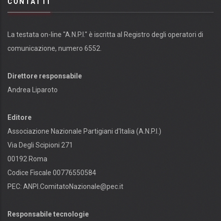
CONTATTI
La testata on-line "A.N.P.I." è iscritta al Registro degli operatori di
comunicazione, numero 6552.
Direttore responsabile
Andrea Liparoto
Editore
Associazione Nazionale Partigiani d'Italia (A.N.P.I.)
Via Degli Scipioni 271
00192 Roma
Codice Fiscale 00776550584
PEC:
ANPI.ComitatoNazionale@pec.it
Responsabile tecnologie