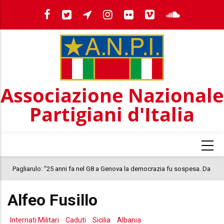
Salta
al
contenuto
principale
Associazione Nazionale
Partigiani d'Italia
Pagliarulo: "25 anni fa nel G8 a Genova la democrazia fu sospesa. Da
quel 2001, il clima oggi nel Paese è inquietante. In questo quadro si
Alfeo Fusillo
colloca la morte di Abderrahim Fakir"
Internati Militari
Caduti
Sicilia
Albania