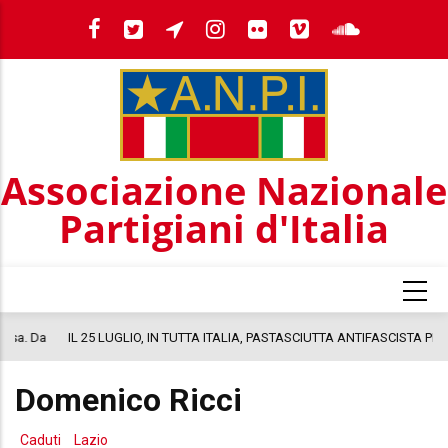
Salta
al
contenuto
principale
Associazione Nazionale
Partigiani d'Italia
a
IL 25 LUGLIO, IN TUTTA ITALIA, PASTASCIUTTA ANTIFASCISTA PER LA
COSTITUZIONE
Domenico Ricci
Caduti
Lazio