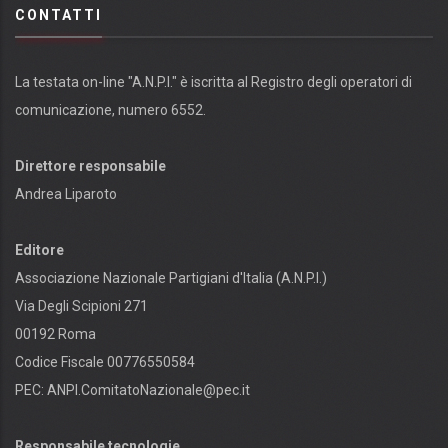
CONTATTI
La testata on-line "A.N.P.I." è iscritta al Registro degli operatori di
comunicazione, numero 6552.
Direttore responsabile
Andrea Liparoto
Editore
Associazione Nazionale Partigiani d'Italia (A.N.P.I.)
Via Degli Scipioni 271
00192 Roma
Codice Fiscale 00776550584
PEC:
ANPI.ComitatoNazionale@pec.it
Responsabile tecnologie