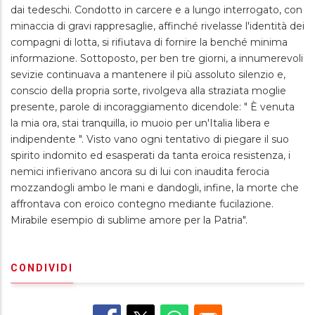
dai tedeschi. Condotto in carcere e a lungo interrogato, con
minaccia di gravi rappresaglie, affinché rivelasse l'identità dei
compagni di lotta, si rifiutava di fornire la benché minima
informazione. Sottoposto, per ben tre giorni, a innumerevoli
sevizie continuava a mantenere il più assoluto silenzio e,
conscio della propria sorte, rivolgeva alla straziata moglie
presente, parole di incoraggiamento dicendole: " È venuta
la mia ora, stai tranquilla, io muoio per un'Italia libera e
indipendente ". Visto vano ogni tentativo di piegare il suo
spirito indomito ed esasperati da tanta eroica resistenza, i
nemici infierivano ancora su di lui con inaudita ferocia
mozzandogli ambo le mani e dandogli, infine, la morte che
affrontava con eroico contegno mediante fucilazione.
Mirabile esempio di sublime amore per la Patria".
CONDIVIDI