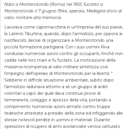
Nato a Monterotondo (Roma) nel 1901, fucilato a
Monterotondo il 7 giugno 1944, operaio, Medaglia d'oro al
valor militare alla memoria.
Lavorava come capomacchina in un'impresa del suo paese,
la Laterizi Tiburtina, quando, dopo l'armistizio, per opporsi ai
nazifascisti, decise di organizzare a Monterotondo una
piccola formazione partigiana. Con i suoi uomini Riva
condusse numerose azioni contro gli occupanti, finché non
cadde nelle loro mani e fu fucilato. La motivazione della
massima ricompensa al valor militare sintetizza così
l'impegno dell'operaio di Monterotondo per la libertà: "
Sebbene in difficile situazione ambientale, subito dopo
l'armistizio radunava attorno a sé un gruppo di arditi
volontari a capo dei quali dava continue prove di
temerarietà, coraggio e sprezzo della vita, portando a
compimento numerose azioni armate contro truppe
tedesche attestate a presidio della zona ed infliggendo alle
stesse notevoli perdite in uomini e materiali. Durante
operazioni di ricupero di armi aviolanciate veniva catturato