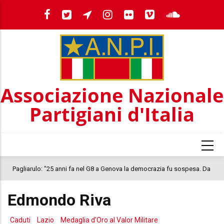
Salta
al
contenuto
principale
Associazione Nazionale
Partigiani d'Italia
Pagliarulo: "25 anni fa nel G8 a Genova la democrazia fu sospesa. Da
quel 2001, il clima oggi nel Paese è inquietante. In questo quadro si
Edmondo Riva
colloca la morte di Abderrahim Fakir"
Caduti
Lazio
Medaglia d'Oro al Valor Militare