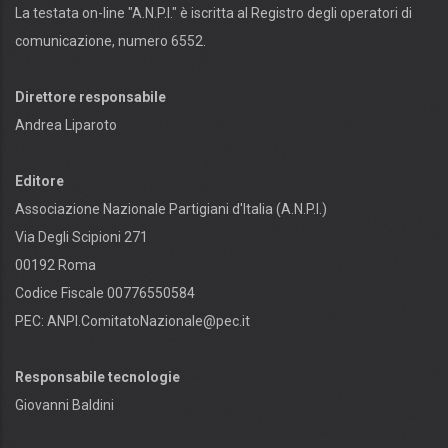
La testata on-line "A.N.P.I." è iscritta al Registro degli operatori di
comunicazione, numero 6552.
Direttore responsabile
Andrea Liparoto
Editore
Associazione Nazionale Partigiani d'Italia (A.N.P.I.)
Via Degli Scipioni 271
00192 Roma
Codice Fiscale 00776550584
PEC:
ANPI.ComitatoNazionale@pec.it
Responsabile tecnologie
Giovanni Baldini