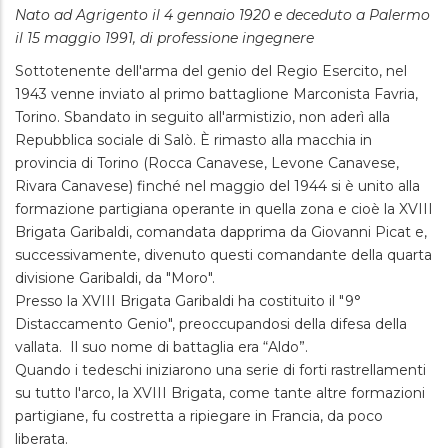
Nato ad Agrigento il 4 gennaio 1920 e deceduto a Palermo
il 15 maggio 1991, di professione ingegnere
Sottotenente dell'arma del genio del Regio Esercito, nel
1943 venne inviato al primo battaglione Marconista Favria,
Torino. Sbandato in seguito all'armistizio, non aderì alla
Repubblica sociale di Salò. È rimasto alla macchia in
provincia di Torino (Rocca Canavese, Levone Canavese,
Rivara Canavese) finché nel maggio del 1944 si è unito alla
formazione partigiana operante in quella zona e cioè la XVIII
Brigata Garibaldi, comandata dapprima da Giovanni Picat e,
successivamente, divenuto questi comandante della quarta
divisione Garibaldi, da "Moro".
Presso la XVIII Brigata Garibaldi ha costituito il "9°
Distaccamento Genio", preoccupandosi della difesa della
vallata. Il suo nome di battaglia era “Aldo”.
Quando i tedeschi iniziarono una serie di forti rastrellamenti
su tutto l'arco, la XVIII Brigata, come tante altre formazioni
partigiane, fu costretta a ripiegare in Francia, da poco
liberata.