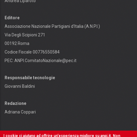
Andrea Liparoto
Editore
Associazione Nazionale Partigiani d'Italia (A.N.P.I.)
Via Degli Scipioni 271
00192 Roma
Codice Fiscale 00776550584
PEC:
ANPI.ComitatoNazionale@pec.it
Responsabile tecnologie
Giovanni Baldini
Redazione
Adriana Coppari
I cookie ci aiutano ad offrire un'esperienza migliore su anpi.it. Non