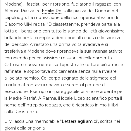
Modena), i fascisti, per ritorsione, fucilarono il ragazzo, con
Alfonso Piazza ed
Emilio Po
, sulla piazza del Duomo del
capoluogo. La motivazione della ricompensa al valore di
Giacomo Ulivi recita: "Diciassettenne, prendeva parte alla
lotta di liberazione con tutto lo slancio dell'età giovanissima
brillando per la completa dedizione alla causa e lo sprezzo
del pericolo. Arrestato una prima volta evadeva e si
trasferiva a Modena dove riprendeva la sua intensa attività
compiendo pericolosissime missioni di collegamento.
Catturato nuovamente, sottoposto alle torture più atroci e
raffinate le sopportava stoicamente senza nulla rivelare
all'odiato nemico. Col corpo segnato dalle stigmate del
martirio affrontava impavido e sereno il plotone di
esecuzione. Esempio impareggiabile di amore ardente per
la Madre Patria". A Parma, il locale Liceo scientifico porta il
nome dell'intrepido ragazzo, che è ricordato in molti libri
sulla Resistenza.
Ulivi lascia una memorabile "
Lettera agli amici
", scritta nei
giorni della prigionia.