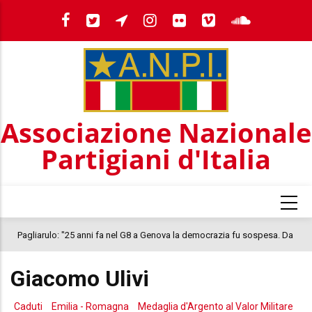
Salta
al
contenuto
principale
Associazione Nazionale
Partigiani d'Italia
Pagliarulo: "25 anni fa nel G8 a Genova la democrazia fu sospesa. Da
quel 2001, il clima oggi nel Paese è inquietante. In questo quadro si
Giacomo Ulivi
colloca la morte di Abderrahim Fakir"
Caduti
Emilia - Romagna
Medaglia d'Argento al Valor Militare