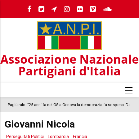
Salta
al
contenuto
principale
Associazione Nazionale
Partigiani d'Italia
Pagliarulo: "25 anni fa nel G8 a Genova la democrazia fu sospesa. Da
quel 2001, il clima oggi nel Paese è inquietante. In questo quadro si
Giovanni Nicola
colloca la morte di Abderrahim Fakir"
Perseguitati Politici
Lombardia
Francia