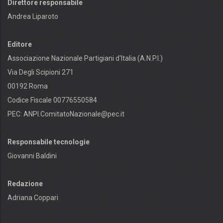
Direttore responsabile
Andrea Liparoto
Editore
Associazione Nazionale Partigiani d'Italia (A.N.P.I.)
Via Degli Scipioni 271
00192 Roma
Codice Fiscale 00776550584
PEC:
ANPI.ComitatoNazionale@pec.it
Responsabile tecnologie
Giovanni Baldini
Redazione
Adriana Coppari