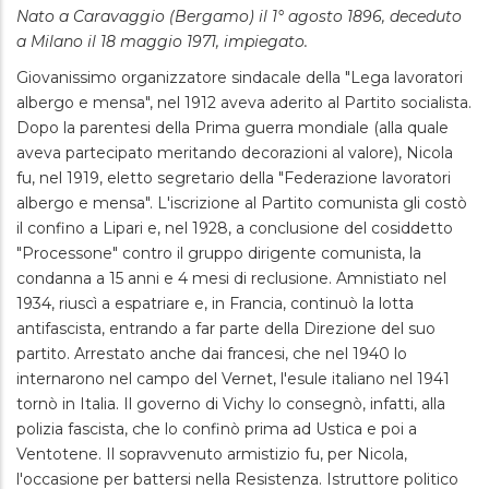
Nato a Caravaggio (Bergamo) il 1° agosto 1896, deceduto
a Milano il 18 maggio 1971, impiegato.
Giovanissimo organizzatore sindacale della "Lega lavoratori
albergo e mensa", nel 1912 aveva aderito al Partito socialista.
Dopo la parentesi della Prima guerra mondiale (alla quale
aveva partecipato meritando decorazioni al valore), Nicola
fu, nel 1919, eletto segretario della "Federazione lavoratori
albergo e mensa". L'iscrizione al Partito comunista gli costò
il confino a Lipari e, nel 1928, a conclusione del cosiddetto
"Processone" contro il gruppo dirigente comunista, la
condanna a 15 anni e 4 mesi di reclusione. Amnistiato nel
1934, riuscì a espatriare e, in Francia, continuò la lotta
antifascista, entrando a far parte della Direzione del suo
partito. Arrestato anche dai francesi, che nel 1940 lo
internarono nel campo del Vernet, l'esule italiano nel 1941
tornò in Italia. Il governo di Vichy lo consegnò, infatti, alla
polizia fascista, che lo confinò prima ad Ustica e poi a
Ventotene. Il sopravvenuto armistizio fu, per Nicola,
l'occasione per battersi nella Resistenza. Istruttore politico