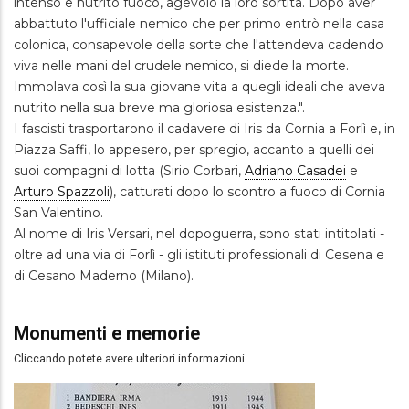
intenso e nutrito fuoco, agevolò la loro sortita. Dopo aver
abbattuto l'ufficiale nemico che per primo entrò nella casa
colonica, consapevole della sorte che l'attendeva cadendo
viva nelle mani del crudele nemico, si diede la morte.
Immolava così la sua giovane vita a quegli ideali che aveva
nutrito nella sua breve ma gloriosa esistenza.".
I fascisti trasportarono il cadavere di Iris da Cornia a Forlì e, in
Piazza Saffi, lo appesero, per spregio, accanto a quelli dei
suoi compagni di lotta (Sirio Corbari,
Adriano Casadei
e
Arturo Spazzoli
), catturati dopo lo scontro a fuoco di Cornia
San Valentino.
Al nome di Iris Versari, nel dopoguerra, sono stati intitolati -
oltre ad una via di Forlì - gli istituti professionali di Cesena e
di Cesano Maderno (Milano).
Monumenti e memorie
Cliccando potete avere ulteriori informazioni