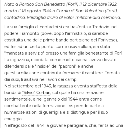
Nata a Portico San Benedetto (Forlì) il 12 dicembre 1922,
morta il 18 agosto 1944 a Cornia di San Valentino (Forlì),
contadina, Medaglia d'Oro al valor militare alla memoria.
La sua famiglia di contadini si era trasferita a Tredozio, nel
podere Tramonto (dove, dopo l'armistizio, si sarebbe
costituita una delle prime bande partigiane del Forlivese),
ed Iris ad un certo punto, come usava allora, era stata
"mandata a servizio" presso una famiglia benestante di Forlì.
La ragazzina, ricordata come molto carina, aveva dovuto
difendersi dalle "insidie" dei "padroni" e anche
quest'umiliazione contribuì a formarne il carattere. Tornata
dai suoi, li aiutava nei lavori dei campi.
Nel settembre del 1943, la ragazza diventa staffetta della
banda di
"
Silvio" Corbari
, col quale ha una relazione
sentimentale, e nel gennaio del 1944 entra come
combattente nella formazione. Iris prende parte a
numerose azioni di guerriglia e si distingue per il suo
coraggio.
Nell'agosto del 1944 la giovane partigiana, che, ferita ad una