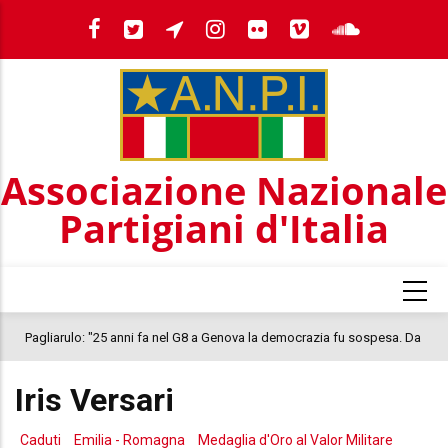
Salta
al
contenuto
principale
Associazione Nazionale
Partigiani d'Italia
Pagliarulo: "25 anni fa nel G8 a Genova la democrazia fu sospesa. Da
quel 2001, il clima oggi nel Paese è inquietante. In questo quadro si
Iris Versari
colloca la morte di Abderrahim Fakir"
Caduti
Emilia - Romagna
Medaglia d'Oro al Valor Militare