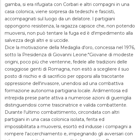
gamba, si era rifugiata con Corbari e altri compagni in una
casa colonica, viene sorpresa da tedeschi e fascisti,
accompagnati sul luogo da un delatore. I partigiani
oppongono resistenza, la ragazza capisce che, non potendo
muoversi, non può tentare la fuga ed è d'impedimento alla
salvezza degli altri e si uccide.
Dice la motivazione della Medaglia d'oro, concessa nel 1976,
sotto la Presidenza di Giovanni Leone:
"Giovane di modeste
origini, poco più che ventenne, fedele alle tradizioni delle
coraggiose genti di Romagna, non esitò a scegliere il suo
posto di rischio e di sacrificio per opporsi alla tracotante
oppressione dell'invasore, unendosi ad una combattiva
formazione autonoma partigiana locale. Ardimentosa ed
intrepida prese parte attiva a numerose azioni di guerriglia
distinguendosi come trascinatrice e valida combattente.
Durante l'ultimo combattimento, circondata con altri
partigiani in una casa colonica isolata, ferita ed
impossibilitata a muoversi, esortò ed indusse i compagni a
rompere l'accerchiamento e, impegnando gli avversari con