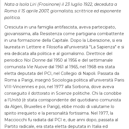
Nata a Isola Liri (Frosinone) il 23 luglio 1922, deceduta a
Roma il 15 aprile 2007, giornalista, scrittrice ed esponente
politica.
Cresciuta in una famiglia antifascista, aveva partecipato,
giovanissima, alla Resistenza come partigiana combattente
in una formazione della Capitale. Dopo la Liberazione, si era
laureata in Lettere e Filosofia all'università "La Sapienza" e si
era dedicata alla politica e al giornalismo. Direttrice del
periodico
Noi Donne
dal 1950 al 1956 e del settimanale
comunista
Vie Nuove
dal 1961 al 1965, nel 1968 era stata
eletta deputata del PCI, nel Collegio di Napoli. Passata da
Roma a Parigi, insegnò Sociologia politica all'università Paris
VIII-Vincennes e poi, nel 1977 alla Sorbona, dove aveva
conseguito il dottorato in Scienze politiche. Chi la conobbe
a l
'Unità
(è stata corrispondente del quotidiano comunista
da Algeri, Bruxelles e Parigi), ebbe modo di valutarne lo
spirito irrequieto e la personalità fortissima. Nel 1977, la
Macciocchi fu radiata dal PCI e, due anni dopo, passata al
Partito radicale, era stata eletta deputata in Italia ed