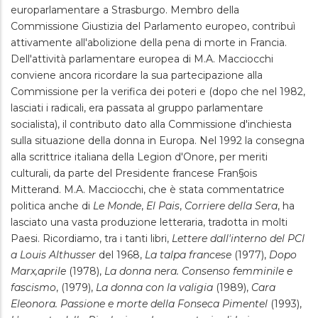
europarlamentare a Strasburgo. Membro della
Commissione Giustizia del Parlamento europeo, contribuì
attivamente all'abolizione della pena di morte in Francia.
Dell'attività parlamentare europea di M.A. Macciocchi
conviene ancora ricordare la sua partecipazione alla
Commissione per la verifica dei poteri e (dopo che nel 1982,
lasciati i radicali, era passata al gruppo parlamentare
socialista), il contributo dato alla Commissione d'inchiesta
sulla situazione della donna in Europa. Nel 1992 la consegna
alla scrittrice italiana della Legion d'Onore, per meriti
culturali, da parte del Presidente francese Fran§ois
Mitterand. M.A. Macciocchi, che è stata commentatrice
politica anche di
Le Monde
,
El Pais
,
Corriere della Sera
, ha
lasciato una vasta produzione letteraria, tradotta in molti
Paesi. Ricordiamo, tra i tanti libri,
Lettere dall'interno del PCI
a Louis Althusser
del 1968,
La talpa francese
(1977),
Dopo
Marx,aprile
(1978),
La donna nera. Consenso femminile e
fascismo
, (1979),
La donna con la valigia
(1989),
Cara
Eleonora. Passione e morte della Fonseca Pimentel
(1993),