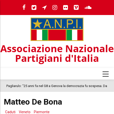
Salta
al
contenuto
principale
Associazione Nazionale
Partigiani d'Italia
Pagliarulo: "25 anni fa nel G8 a Genova la democrazia fu sospesa. Da
quel 2001, il clima oggi nel Paese è inquietante. In questo quadro si
Matteo De Bona
colloca la morte di Abderrahim Fakir"
Caduti
Veneto
Piemonte