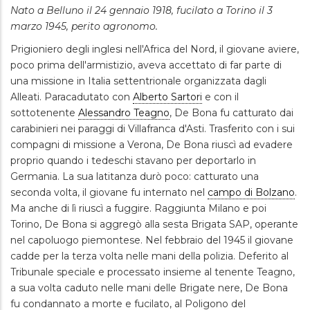
Nato a Belluno il 24 gennaio 1918, fucilato a Torino il 3
marzo 1945, perito agronomo.
Prigioniero degli inglesi nell'Africa del Nord, il giovane aviere,
poco prima dell'armistizio, aveva accettato di far parte di
una missione in Italia settentrionale organizzata dagli
Alleati. Paracadutato con
Alberto Sartori
e con il
sottotenente
Alessandro Teagno
, De Bona fu catturato dai
carabinieri nei paraggi di Villafranca d'Asti. Trasferito con i sui
compagni di missione a Verona, De Bona riuscì ad evadere
proprio quando i tedeschi stavano per deportarlo in
Germania. La sua latitanza durò poco: catturato una
seconda volta, il giovane fu internato nel
campo di Bolzano
.
Ma anche di lì riuscì a fuggire. Raggiunta Milano e poi
Torino, De Bona si aggregò alla sesta Brigata SAP, operante
nel capoluogo piemontese. Nel febbraio del 1945 il giovane
cadde per la terza volta nelle mani della polizia. Deferito al
Tribunale speciale e processato insieme al tenente Teagno,
a sua volta caduto nelle mani delle Brigate nere, De Bona
fu condannato a morte e fucilato, al Poligono del