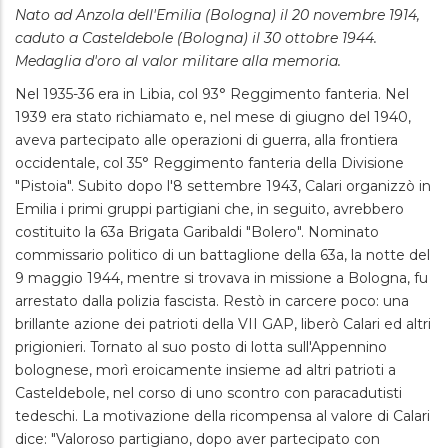
Nato ad Anzola dell'Emilia (Bologna) il 20 novembre 1914,
caduto a Casteldebole (Bologna) il 30 ottobre 1944.
Medaglia d'oro al valor militare alla memoria.
Nel 1935-36 era in Libia, col 93° Reggimento fanteria. Nel
1939 era stato richiamato e, nel mese di giugno del 1940,
aveva partecipato alle operazioni di guerra, alla frontiera
occidentale, col 35° Reggimento fanteria della Divisione
"Pistoia". Subito dopo l'8 settembre 1943, Calari organizzò in
Emilia i primi gruppi partigiani che, in seguito, avrebbero
costituito la 63a Brigata Garibaldi "Bolero". Nominato
commissario politico di un battaglione della 63a, la notte del
9 maggio 1944, mentre si trovava in missione a Bologna, fu
arrestato dalla polizia fascista. Restò in carcere poco: una
brillante azione dei patrioti della VII GAP, liberò Calari ed altri
prigionieri. Tornato al suo posto di lotta sull'Appennino
bolognese, morì eroicamente insieme ad altri patrioti a
Casteldebole, nel corso di uno scontro con paracadutisti
tedeschi. La motivazione della ricompensa al valore di Calari
dice: "Valoroso partigiano, dopo aver partecipato con