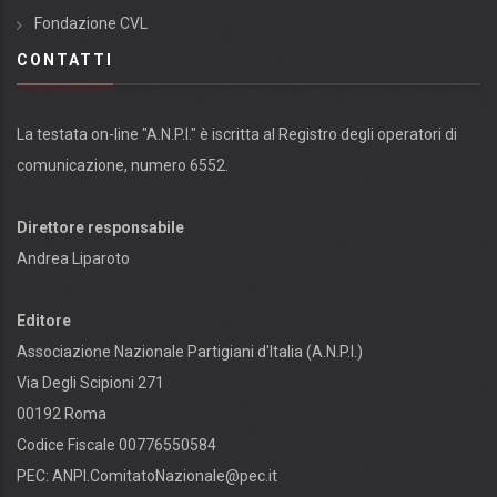
Fondazione CVL
CONTATTI
La testata on-line "A.N.P.I." è iscritta al Registro degli operatori di
comunicazione, numero 6552.
Direttore responsabile
Andrea Liparoto
Editore
Associazione Nazionale Partigiani d'Italia (A.N.P.I.)
Via Degli Scipioni 271
00192 Roma
Codice Fiscale 00776550584
PEC:
ANPI.ComitatoNazionale@pec.it