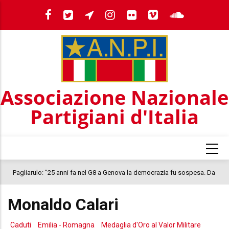
Salta
al
contenuto
principale
Associazione Nazionale
Partigiani d'Italia
Pagliarulo: "25 anni fa nel G8 a Genova la democrazia fu sospesa. Da
quel 2001, il clima oggi nel Paese è inquietante. In questo quadro si
Monaldo Calari
colloca la morte di Abderrahim Fakir"
Caduti
Emilia - Romagna
Medaglia d'Oro al Valor Militare