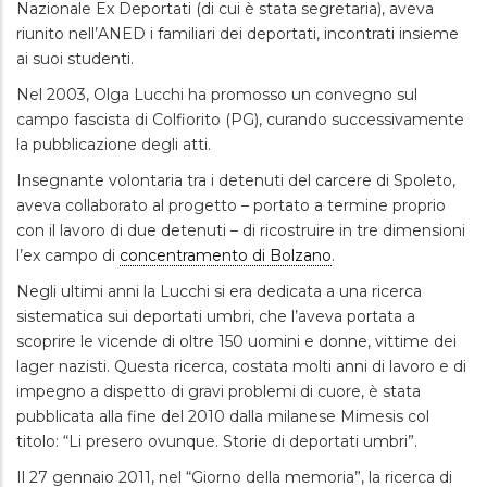
Nazionale Ex Deportati (di cui è stata segretaria), aveva
riunito nell’ANED i familiari dei deportati, incontrati insieme
ai suoi studenti.
Nel 2003, Olga Lucchi ha promosso un convegno sul
campo fascista di Colfiorito (PG), curando successivamente
la pubblicazione degli atti.
Insegnante volontaria tra i detenuti del carcere di Spoleto,
aveva collaborato al progetto – portato a termine proprio
con il lavoro di due detenuti – di ricostruire in tre dimensioni
l’ex campo di
concentramento di Bolzano
.
Negli ultimi anni la Lucchi si era dedicata a una ricerca
sistematica sui deportati umbri, che l’aveva portata a
scoprire le vicende di oltre 150 uomini e donne, vittime dei
lager nazisti. Questa ricerca, costata molti anni di lavoro e di
impegno a dispetto di gravi problemi di cuore, è stata
pubblicata alla fine del 2010 dalla milanese Mimesis col
titolo: “Li presero ovunque. Storie di deportati umbri”.
Il 27 gennaio 2011, nel “Giorno della memoria”, la ricerca di