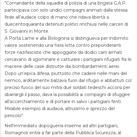
"Comandante della squadra di polizia di una brigata G.A.P.
partecipava con solo undici compagni animati dalla stessa
fede all’audace colpo di mano che ridava libertà a
duecentoquaranta detenuti politici rinchiusi nelle carceri di
S. Giovanni in Monte.
A Porta Lame e alla Bolognina si distingueva per indomito
valore sostenendo una fiera lotta contro preponderanti
forze nazifasciste che appoggiate da dodici carri armati
cercavano di sgominare e catturare i partigiani rifugiati fra le
macerie delle case distrutte dai bombardamenti aerei.
Dopo un’epica difesa, piuttosto che cadere nelle mani del
nemico, arditamente balzava fuori dal rifugio e abbattuti col
preciso fuoco del suo mitra due soldati tedeschi accorsi per
sbarrargli il passo, dava la possibilità ai compagni di sfuggire
all’accerchiamento e di portare in salvo i partigiani feriti.
Mirabile esempio di audacia, altruismo e sprezzo del
pericolo".
Nell'immediato dopoguerra insieme ad altri partigiani,
Romagnoli entra a far parte della Pubblica Sicurezza, al