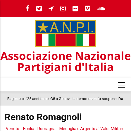
Salta
al
contenuto
principale
Associazione Nazionale
Partigiani d'Italia
Pagliarulo: "25 anni fa nel G8 a Genova la democrazia fu sospesa. Da
quel 2001, il clima oggi nel Paese è inquietante. In questo quadro si
Renato Romagnoli
colloca la morte di Abderrahim Fakir"
Veneto
Emilia - Romagna
Medaglia d'Argento al Valor Militare