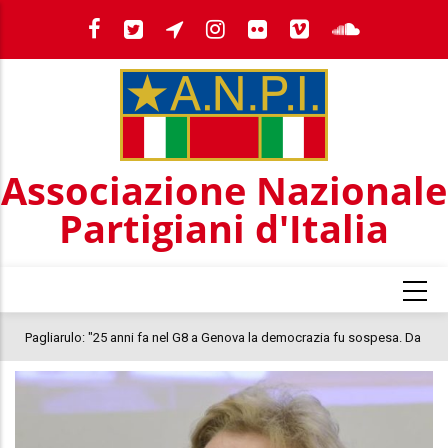
Salta
al
contenuto
principale
Associazione Nazionale
Partigiani d'Italia
Pagliarulo: "25 anni fa nel G8 a Genova la democrazia fu sospesa. Da
quel 2001, il clima oggi nel Paese è inquietante. In questo quadro si
colloca la morte di Abderrahim Fakir"