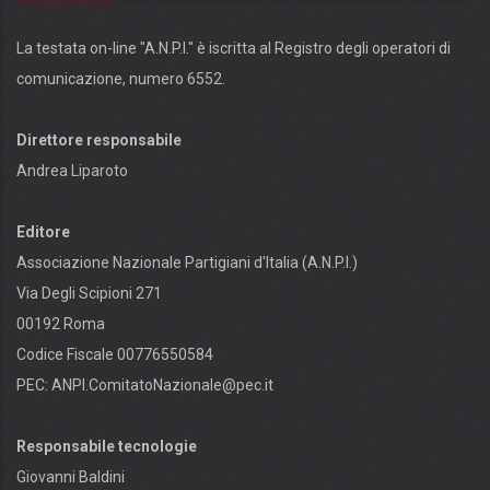
La testata on-line "A.N.P.I." è iscritta al Registro degli operatori di
comunicazione, numero 6552.
Direttore responsabile
Andrea Liparoto
Editore
Associazione Nazionale Partigiani d'Italia (A.N.P.I.)
Via Degli Scipioni 271
00192 Roma
Codice Fiscale 00776550584
PEC:
ANPI.ComitatoNazionale@pec.it
Responsabile tecnologie
Giovanni Baldini