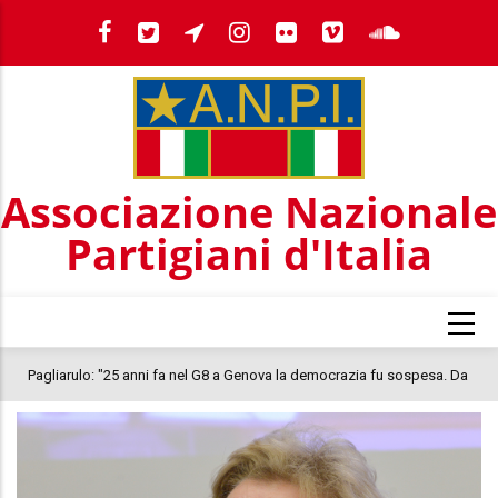
Salta
al
contenuto
principale
Associazione Nazionale
Partigiani d'Italia
 "25 anni fa nel G8 a Genova la democrazia fu sospesa. Da
IL 25 LUGLIO, I
l clima oggi nel Paese è inquietante. In questo quadro si
COSTITUZIONE
morte di Abderrahim Fakir"