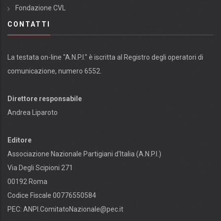
Fondazione CVL
CONTATTI
La testata on-line "A.N.P.I." è iscritta al Registro degli operatori di
comunicazione, numero 6552.
Direttore responsabile
Andrea Liparoto
Editore
Associazione Nazionale Partigiani d'Italia (A.N.P.I.)
Via Degli Scipioni 271
00192 Roma
Codice Fiscale 00776550584
PEC:
ANPI.ComitatoNazionale@pec.it