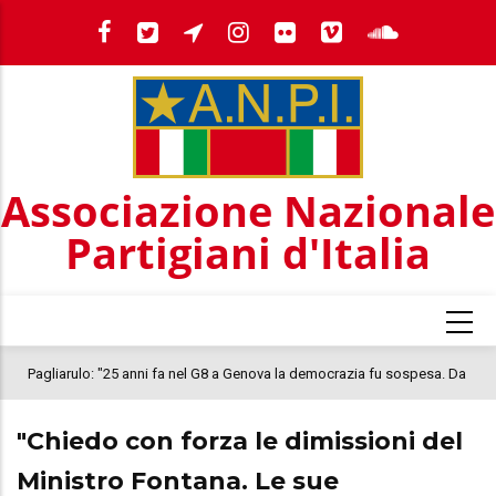
Salta
al
contenuto
principale
Associazione Nazionale
Partigiani d'Italia
Pagliarulo: "25 anni fa nel G8 a Genova la democrazia fu sospesa. Da
quel 2001, il clima oggi nel Paese è inquietante. In questo quadro si
"Chiedo con forza le dimissioni del
colloca la morte di Abderrahim Fakir"
Ministro Fontana. Le sue