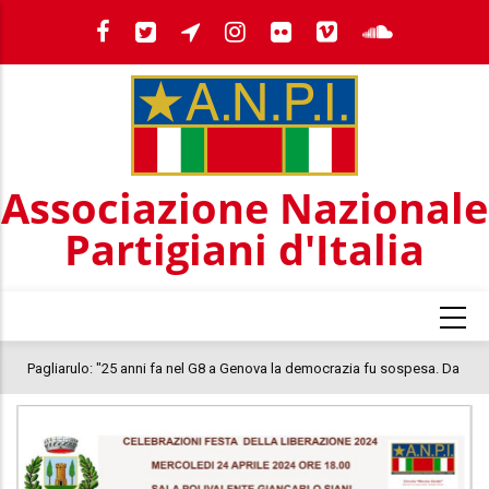
Salta
al
contenuto
principale
Associazione Nazionale
Partigiani d'Italia
Pagliarulo: "25 anni fa nel G8 a Genova la democrazia fu sospesa. Da
quel 2001, il clima oggi nel Paese è inquietante. In questo quadro si
colloca la morte di Abderrahim Fakir"