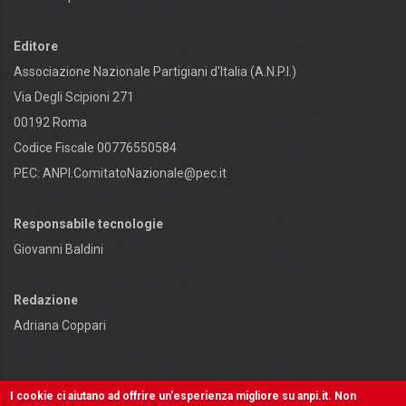
Editore
Associazione Nazionale Partigiani d'Italia (A.N.P.I.)
Via Degli Scipioni 271
00192 Roma
Codice Fiscale 00776550584
PEC:
ANPI.ComitatoNazionale@pec.it
Responsabile tecnologie
Giovanni Baldini
Redazione
Adriana Coppari
I cookie ci aiutano ad offrire un'esperienza migliore su anpi.it. Non