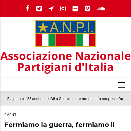
Salta
al
contenuto
principale
Associazione Nazionale
Partigiani d'Italia
Pagliarulo: "25 anni fa nel G8 a Genova la democrazia fu sospesa. Da
quel 2001, il clima oggi nel Paese è inquietante. In questo quadro si
EVENTI
colloca la morte di Abderrahim Fakir"
Fermiamo la guerra, fermiamo il