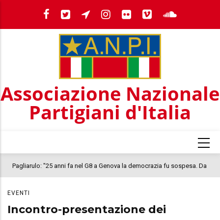
Salta
al
contenuto
principale
Associazione Nazionale
Partigiani d'Italia
Pagliarulo: "25 anni fa nel G8 a Genova la democrazia fu sospesa. Da
quel 2001, il clima oggi nel Paese è inquietante. In questo quadro si
EVENTI
colloca la morte di Abderrahim Fakir"
Incontro-presentazione dei