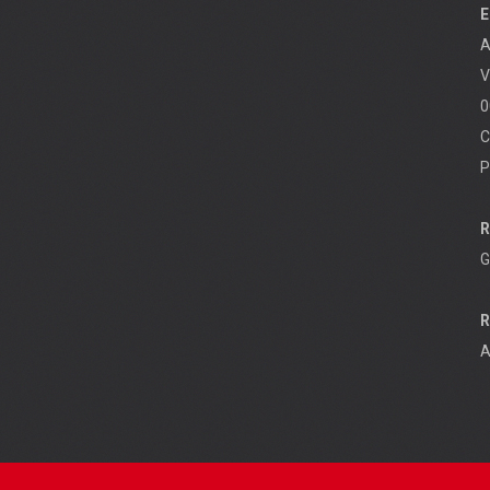
E
A
V
0
C
P
R
G
R
A