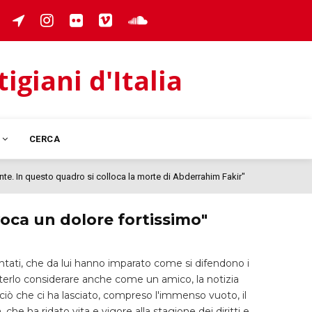
giani d'Italia
I
CERCA
nte. In questo quadro si colloca la morte di Abderrahim Fakir"
oca un dolore fortissimo"
ontati, che da lui hanno imparato come si difendono i
terlo considerare anche come un amico, la notizia
iò che ci ha lasciato, compreso l'immenso vuoto, il
 che ha ridato vita e vigore alla stagione dei diritti e