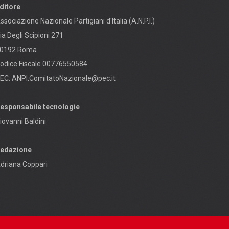
ditore
ssociazione Nazionale Partigiani d'Italia (A.N.P.I.)
ia Degli Scipioni 271
0192 Roma
odice Fiscale 00776550584
EC:
ANPI.ComitatoNazionale@pec.it
esponsabile tecnologie
iovanni Baldini
edazione
driana Coppari