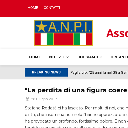
Salta
MENU
HOME
CONTATTI
al
MOBILE
contenuto
principale
Asso
MAIN
NAVIGATION
HOME
NOTIZIE
CHI SIAMO
ORGANI 
BREAKING NEWS
Pagliarulo: "25 anni fa nel G8 a Ge
"La perdita di una figura coe
26 Giugno 2017
Stefano Rodotà ci ha lasciato. Per molti di noi, che
diritti, che insomma non solo l'hanno apprezzato e
ha provocato un profondo, fortissimo dolore. E non 
terribile silenzio che segue alla perdita di un uomo ch