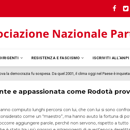
ciazione Nazionale Parti
DIRIGENTI
RESISTENZA E FASCISMO
ISCRIVITI ALL'ANP
nova la democrazia fu sospesa. Da quel 2001, il clima oggi nel Paese è inquieta
rente e appassionata come Rodotà prov
 hanno compiuto lunghi percorsi con lui, che con lui si sono confr
 considerato come un “maestro”, ma hanno avuto la fortuna di po
occorre aggiungere parole, perché non servono, rispetto a tutto c
e è stato tra i più rigorosi e intransigenti di quest'epoca derelitta,