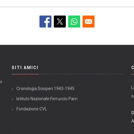
SITI AMICI
oi
L
Cronologia Scioperi 1943-1945
o
Istituto Nazionale Ferruccio Parri
Fondazione CVL
D
A