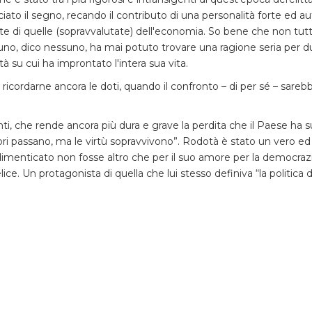
ciato il segno, recando il contributo di una personalità forte ed au
ronte di quelle (sopravvalutate) dell'economia. So bene che non tu
, dico nessuno, ha mai potuto trovare una ragione seria per dubi
 su cui ha improntato l'intera sua vita.
 ricordarne ancora le doti, quando il confronto – di per sé – sareb
ti, che rende ancora più dura e grave la perdita che il Paese ha s
ori passano, ma le virtù sopravvivono”. Rodotà è stato un vero ed
nticato non fosse altro che per il suo amore per la democrazia, pe
ice. Un protagonista di quella che lui stesso definiva “la politica de