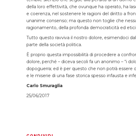
della loro effettività, che ovunque ha operato, ha las
e coerenza, nel sostenere le ragioni del diritto a f
unanime consenso; ma questo non toglie che nessuno
ragionamento, della profonda democraticità ed eticità
Tutto questo ravviva il nostro dolore, esimendoci dal
parte della società politica.
È proprio questa impossibilità di procedere a confron
dolore, perché – diceva secoli fa un anonimo – “i dol
dopoguerra; ed è per questo che non potrà essere dime
e le miserie di una fase storica spesso infausta e infel
Carlo Smuraglia
25/06/2017