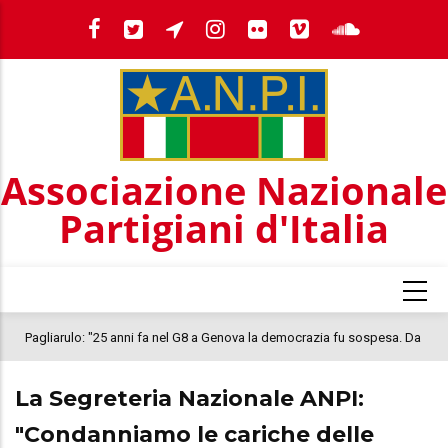
Salta
al
contenuto
principale
Associazione Nazionale
Partigiani d'Italia
Pagliarulo: "25 anni fa nel G8 a Genova la democrazia fu sospesa. Da
quel 2001, il clima oggi nel Paese è inquietante. In questo quadro si
La Segreteria Nazionale ANPI:
colloca la morte di Abderrahim Fakir"
"Condanniamo le cariche delle