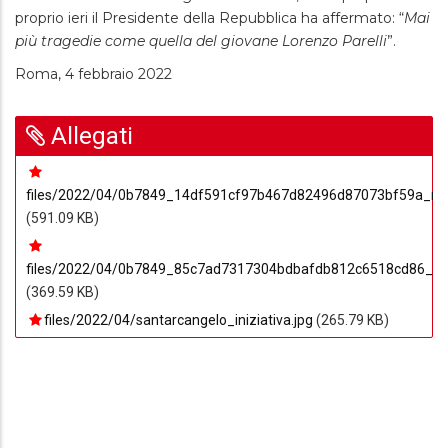
proprio ieri il Presidente della Repubblica ha affermato: “
Mai
più tragedie come quella del giovane Lorenzo Parelli
”.
Roma, 4 febbraio 2022
Allegati
files/2022/04/0b7849_14df591cf97b467d82496d87073bf59a_m
(591.09 KB)
files/2022/04/0b7849_85c7ad7317304bdbafdb812c6518cd86_m
(369.59 KB)
files/2022/04/santarcangelo_iniziativa.jpg
(265.79 KB)