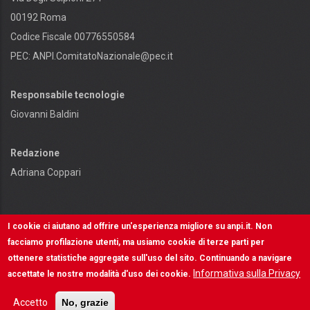
00192 Roma
Codice Fiscale 00776550584
PEC:
ANPI.ComitatoNazionale@pec.it
Responsabile tecnologie
Giovanni Baldini
Redazione
Adriana Coppari
I cookie ci aiutano ad offrire un'esperienza migliore su anpi.it. Non
facciamo profilazione utenti, ma usiamo cookie di terze parti per
ottenere statistiche aggregate sull'uso del sito. Continuando a navigare
Contenuti e diritti riservati - © ANPI - Made in
OSCR
Informativa sulla Privacy
accettate le nostre modalità d'uso dei cookie.
INFORMATIVA SULLA PRIVACY
Accetto
No, grazie