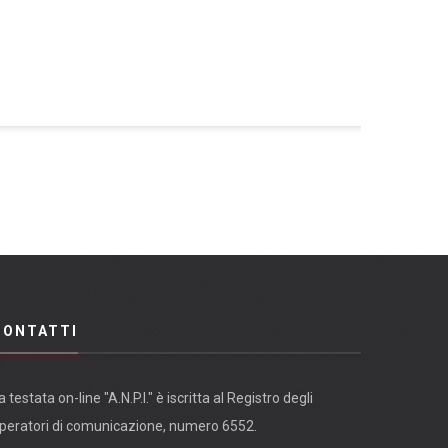
CONTATTI
a testata on-line "A.N.P.I." è iscritta al Registro degli
peratori di comunicazione, numero 6552.