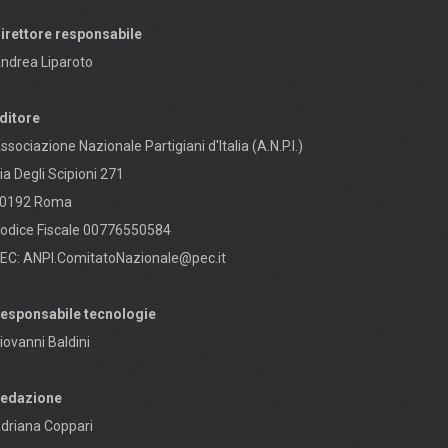
irettore responsabile
ndrea Liparoto
ditore
ssociazione Nazionale Partigiani d'Italia (A.N.P.I.)
ia Degli Scipioni 271
0192 Roma
odice Fiscale 00776550584
EC:
ANPI.ComitatoNazionale@pec.it
esponsabile tecnologie
iovanni Baldini
edazione
driana Coppari