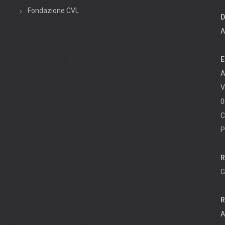
Fondazione CVL
D
A
E
A
V
0
C
P
R
G
R
A