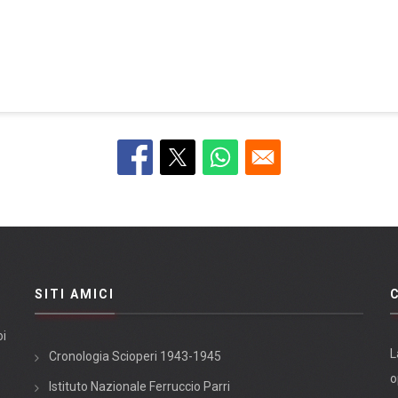
SITI AMICI
oi
L
Cronologia Scioperi 1943-1945
o
Istituto Nazionale Ferruccio Parri