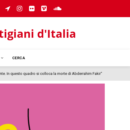
giani d'Italia
I
CERCA
colloca la morte di Abderrahim Fakir"
IL 25 LUGL