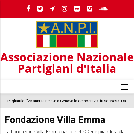
Salta
al
contenuto
principale
Associazione Nazionale
Partigiani d'Italia
Pagliarulo: "25 anni fa nel G8 a Genova la democrazia fu sospesa. Da
IL
quel 2001, il clima oggi nel Paese è inquietante. In questo quadro si
CO
Fondazione Villa Emma
colloca la morte di Abderrahim Fakir"
La Fondazione Villa Emma nasce nel 2004, ispirandosi alla