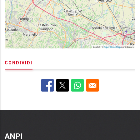
Leaflet | ©
OpenStreetMap
contributors
CONDIVIDI
ANPI