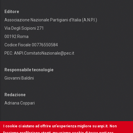
Editore
Associazione Nazionale Partigiani d'Italia (A.N.P.I.)
Via Degli Scipioni 271
00192 Roma
Codice Fiscale 00776550584
PEC:
ANPI.ComitatoNazionale@pec.it
Responsabile tecnologie
Giovanni Baldini
Redazione
Adriana Coppari
I cookie ci aiutano ad offrire un'esperienza migliore su anpi.it. Non