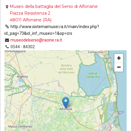
Museo della battaglia del Senio di Alfonsine
Piazza Resistenza 2
48011 Alfonsine (RA)
http://www.sistemamusei.ra.it/main/index.php?
id_pag=73&id_inf_museo=1&op=crs
museodelsenio@racine.ra.it
0544 - 84302
+
−