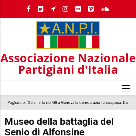
Salta
al
contenuto
principale
Associazione Nazionale
Partigiani d'Italia
o: "25 anni fa nel G8 a Genova la democrazia fu sospesa. Da
IL 25 LUGLIO,
, il clima oggi nel Paese è inquietante. In questo quadro si
COSTITUZION
Museo della battaglia del
a morte di Abderrahim Fakir"
Senio di Alfonsine