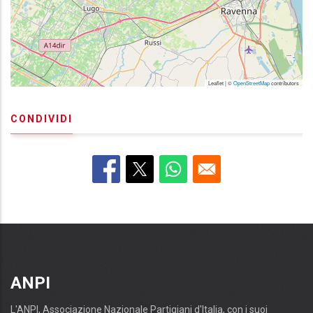
Leaflet | ©
OpenStreetMap
contributors
CONDIVIDI
ANPI
L'ANPI, Associazione Nazionale Partigiani d'Italia, con i suoi