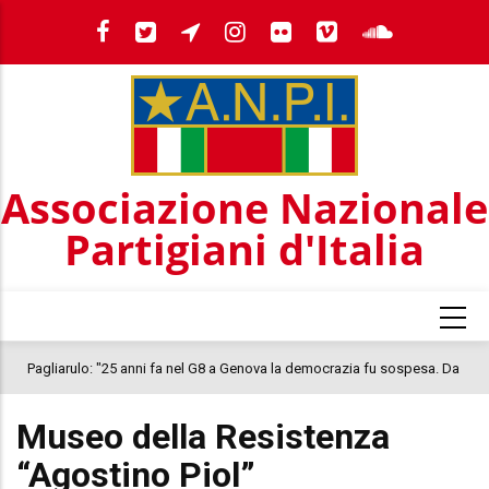
Salta
al
contenuto
principale
Associazione Nazionale
Partigiani d'Italia
Pagliarulo: "25 anni fa nel G8 a Genova la democrazia fu sospesa. Da
IL
quel 2001, il clima oggi nel Paese è inquietante. In questo quadro si
C
Museo della Resistenza
colloca la morte di Abderrahim Fakir"
“Agostino Piol”