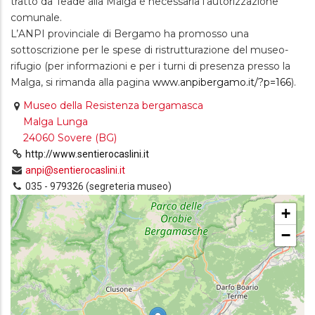
tratto da Teade alla Malga è necessaria l'autorizzazione
comunale.
L’ANPI provinciale di Bergamo ha promosso una
sottoscrizione per le spese di ristrutturazione del museo-
rifugio (per informazioni e per i turni di presenza presso la
Malga, si rimanda alla pagina
www.anpibergamo.it/?p=166
).
Museo della Resistenza bergamasca
Malga Lunga
24060 Sovere (BG)
http://www.sentierocaslini.it
anpi@sentierocaslini.it
035 - 979326 (segreteria museo)
+
−