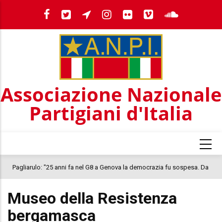
Salta
al
contenuto
principale
Associazione Nazionale
Partigiani d'Italia
Pagliarulo: "25 anni fa nel G8 a Genova la democrazia fu sospesa. Da
quel 2001, il clima oggi nel Paese è inquietante. In questo quadro si
Museo della Resistenza
colloca la morte di Abderrahim Fakir"
bergamasca