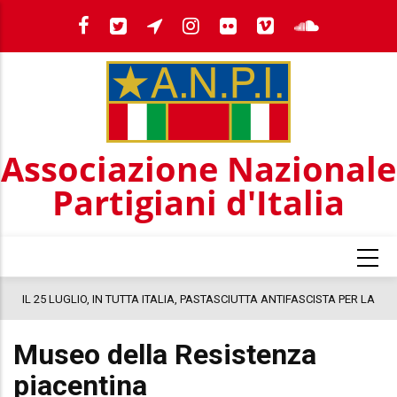
Salta
al
contenuto
principale
Associazione Nazionale
Partigiani d'Italia
a
IL 25 LUGLIO, IN TUTTA ITALIA, PASTASCIUTTA ANTIFASCISTA PER LA
COSTITUZIONE
Museo della Resistenza
piacentina