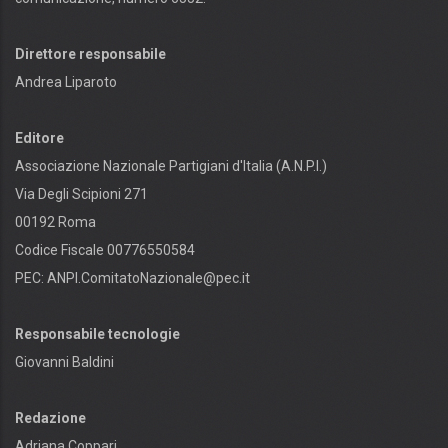
Direttore responsabile
Andrea Liparoto
Editore
Associazione Nazionale Partigiani d'Italia (A.N.P.I.)
Via Degli Scipioni 271
00192 Roma
Codice Fiscale 00776550584
PEC:
ANPI.ComitatoNazionale@pec.it
Responsabile tecnologie
Giovanni Baldini
Redazione
Adriana Coppari