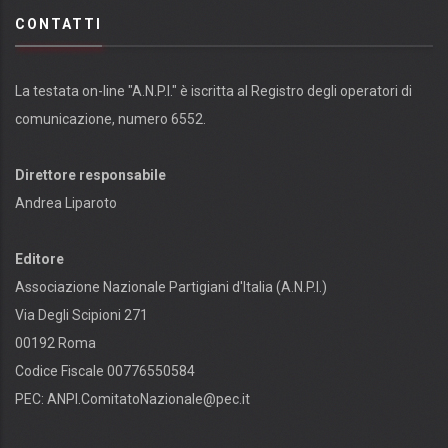
CONTATTI
La testata on-line "A.N.P.I." è iscritta al Registro degli operatori di
comunicazione, numero 6552.
Direttore responsabile
Andrea Liparoto
Editore
Associazione Nazionale Partigiani d'Italia (A.N.P.I.)
Via Degli Scipioni 271
00192 Roma
Codice Fiscale 00776550584
PEC:
ANPI.ComitatoNazionale@pec.it