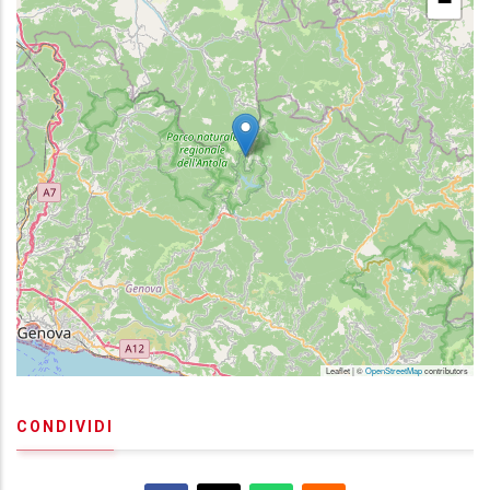
−
Leaflet | ©
OpenStreetMap
contributors
CONDIVIDI