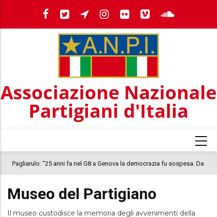
Salta
al
contenuto
principale
Associazione Nazionale
Partigiani d'Italia
Pagliarulo: "25 anni fa nel G8 a Genova la democrazia fu sospesa. Da
quel 2001, il clima oggi nel Paese è inquietante. In questo quadro si
Museo del Partigiano
colloca la morte di Abderrahim Fakir"
Il museo custodisce la memoria degli avvenimenti della