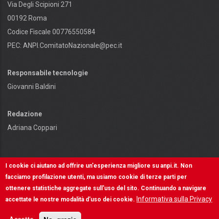
Via Degli Scipioni 271
00192 Roma
Codice Fiscale 00776550584
PEC:
ANPI.ComitatoNazionale@pec.it
Responsabile tecnologie
Giovanni Baldini
Redazione
Adriana Coppari
I cookie ci aiutano ad offrire un'esperienza migliore su anpi.it. Non
facciamo profilazione utenti, ma usiamo cookie di terze parti per
ottenere statistiche aggregate sull'uso del sito. Continuando a navigare
Contenuti e diritti riservati - © ANPI - Made in
Informativa sulla Privacy
OSCR
accettate le nostre modalità d'uso dei cookie.
INFORMATIVA SULLA PRIVACY