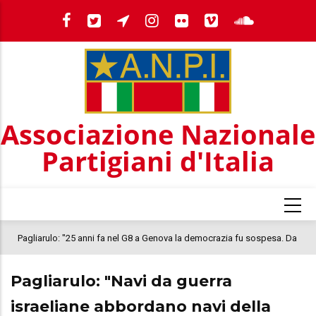
Salta
al
contenuto
principale
Associazione Nazionale
Partigiani d'Italia
Pagliarulo: "25 anni fa nel G8 a Genova la democrazia fu sospesa. Da
quel 2001, il clima oggi nel Paese è inquietante. In questo quadro si
Pagliarulo: "Navi da guerra
colloca la morte di Abderrahim Fakir"
israeliane abbordano navi della