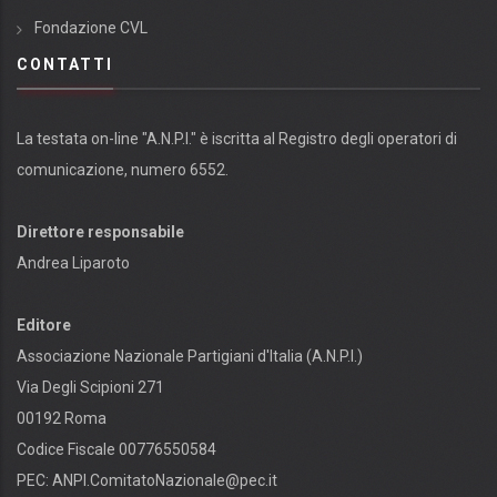
Fondazione CVL
CONTATTI
La testata on-line "A.N.P.I." è iscritta al Registro degli operatori di
comunicazione, numero 6552.
Direttore responsabile
Andrea Liparoto
Editore
Associazione Nazionale Partigiani d'Italia (A.N.P.I.)
Via Degli Scipioni 271
00192 Roma
Codice Fiscale 00776550584
PEC:
ANPI.ComitatoNazionale@pec.it