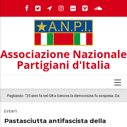
Salta
al
contenuto
principale
Associazione Nazionale
Partigiani d'Italia
Pagliarulo: "25 anni fa nel G8 a Genova la democrazia fu sospesa. Da
quel 2001, il clima oggi nel Paese è inquietante. In questo quadro si
EVENTI
colloca la morte di Abderrahim Fakir"
Pastasciutta antifascista della