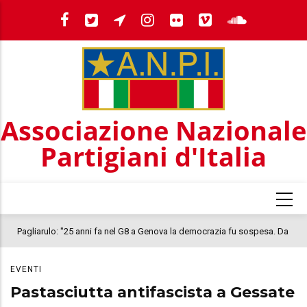
Salta
al
contenuto
principale
Associazione Nazionale
Partigiani d'Italia
Pagliarulo: "25 anni fa nel G8 a Genova la democrazia fu sospesa. Da
quel 2001, il clima oggi nel Paese è inquietante. In questo quadro si
EVENTI
colloca la morte di Abderrahim Fakir"
Pastasciutta antifascista a Gessate