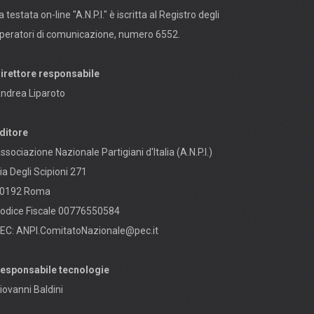
a testata on-line "A.N.P.I." è iscritta al Registro degli
peratori di comunicazione, numero 6552.
irettore responsabile
ndrea Liparoto
ditore
ssociazione Nazionale Partigiani d'Italia (A.N.P.I.)
ia Degli Scipioni 271
0192 Roma
odice Fiscale 00776550584
EC:
ANPI.ComitatoNazionale@pec.it
esponsabile tecnologie
iovanni Baldini