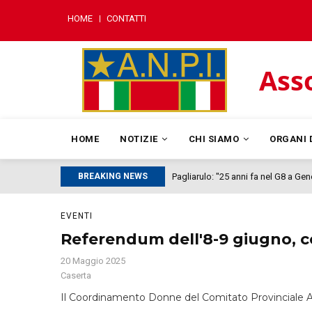
Salta
MENU
HOME
CONTATTI
al
MOBILE
contenuto
principale
Asso
MAIN
NAVIGATION
HOME
NOTIZIE
CHI SIAMO
ORGANI 
BREAKING NEWS
Pagliarulo: "25 anni fa nel G8 a Ge
EVENTI
Referendum dell'8-9 giugno, c
20 Maggio 2025
Caserta
Il Coordinamento Donne del Comitato Provinciale A