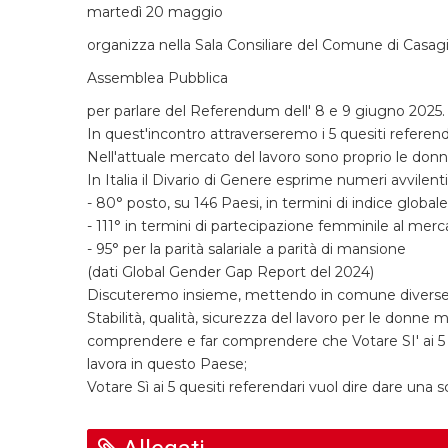
martedì 20 maggio
organizza nella Sala Consiliare del Comune di Casa
Assemblea Pubblica
per parlare del Referendum dell' 8 e 9 giugno 2025.
In quest'incontro attraverseremo i 5 quesiti referend
Nell'attuale mercato del lavoro sono proprio le donne a
In Italia il Divario di Genere esprime numeri avvilenti
- 80° posto, su 146 Paesi, in termini di indice globale
- 111° in termini di partecipazione femminile al merca
- 95° per la parità salariale a parità di mansione
(dati Global Gender Gap Report del 2024)
Discuteremo insieme, mettendo in comune diverse s
Stabilità, qualità, sicurezza del lavoro per le donne
comprendere e far comprendere che Votare SI' ai 5 que
lavora in questo Paese;
Votare Sì ai 5 quesiti referendari vuol dire dare una