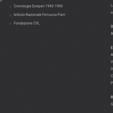
oi
L
Cronologia Scioperi 1943-1945
o
Istituto Nazionale Ferruccio Parri
Fondazione CVL
D
A
E
A
V
0
C
P
R
G