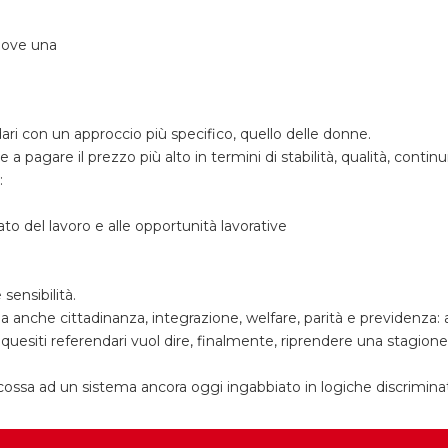
giove una
ari con un approccio più specifico, quello delle donne.
 pagare il prezzo più alto in termini di stabilità, qualità, continui
:
to del lavoro e alle opportunità lavorative
ensibilità.
 ma anche cittadinanza, integrazione, welfare, parità e previdenz
siti referendari vuol dire, finalmente, riprendere una stagione di
 scossa ad un sistema ancora oggi ingabbiato in logiche discriminat