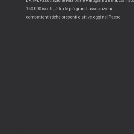
L'ANPI, Associazione Nazionale Partigiani d'Italia, con i su
160.000 iscritti, è tra le più grandi associazioni
combattentistiche presenti e attive oggi nel Paese.