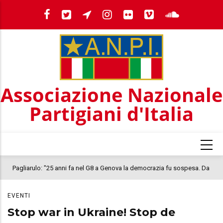
Salta
al
contenuto
principale
Associazione Nazionale
Partigiani d'Italia
Pagliarulo: "25 anni fa nel G8 a Genova la democrazia fu sospesa. Da
quel 2001, il clima oggi nel Paese è inquietante. In questo quadro si
EVENTI
colloca la morte di Abderrahim Fakir"
Stop war in Ukraine! Stop de