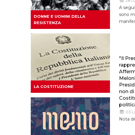
28 L
A seguit
sono ma
DONNE E UOMINI DELLA
manifes
RESISTENZA
"Il Pr
rappre
Afferm
Meloni
Presid
LA COSTITUZIONE
non di 
Costit
politic
03 L
Nota de