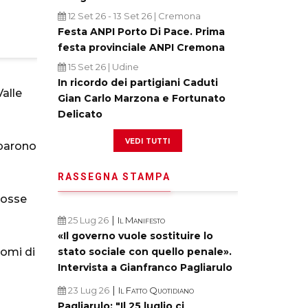
12 Set 26
-
13 Set 26
| Cremona
Festa ANPI Porto Di Pace. Prima
festa provinciale ANPI Cremona
15 Set 26
| Udine
In ricordo dei partigiani Caduti
Valle
Gian Carlo Marzona e Fortunato
Delicato
vedi tutti
iparono
RASSEGNA STAMPA
mosse
|
25 Lug 26
Il Manifesto
«Il governo vuole sostituire lo
stato sociale con quello penale».
nomi di
Intervista a Gianfranco Pagliarulo
|
23 Lug 26
Il Fatto Quotidiano
Pagliarulo: "Il 25 luglio ci