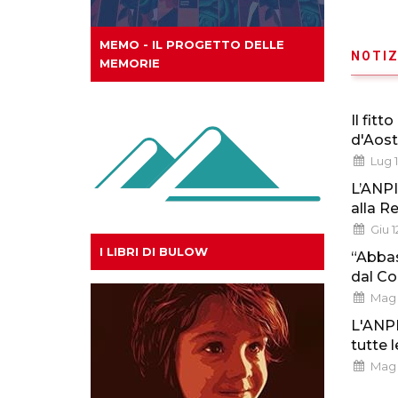
MEMO - IL PROGETTO DELLE
NOTIZ
MEMORIE
Il fitt
d'Aos
Lug 
L’ANPI
alla R
Giu 1
I LIBRI DI BULOW
“Abbas
dal Co
Mag 
L'ANPI
tutte 
Mag 