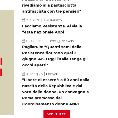
rivediamo alla pastasciutta
antifascista con tre pensieri"
|
15 Giu 26
Il Manifesto
Facciamo Resistenza. Al via la
festa nazionale Anpi
|
02 Giu 26
Il Fatto Quotidiano
Pagliarulo: "Quanti semi della
Resistenza fiorirono quel 2
giugno ’46. Oggi l’Italia tenga gli
occhi aperti"
|
18 Mag 26
Domani
"Libere di essere": a 80 anni dalla
nascita della Repubblica e dal
voto delle donne, un convegno a
Roma promosso dal
Coordinamento donne ANPI
vedi tutte