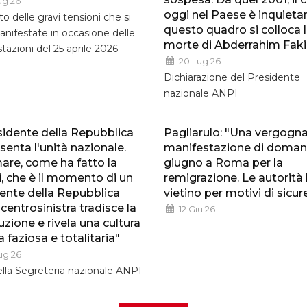
ug 26
oggi nel Paese è inquietan
o delle gravi tensioni che si
questo quadro si colloca 
nifestate in occasione delle
morte di Abderrahim Faki
tazioni del 25 aprile 2026
20 Lug 26
Dichiarazione del Presidente
nazionale ANPI
esidente della Repubblica
Pagliarulo: "Una vergogna
senta l'unità nazionale.
manifestazione di domani
are, come ha fatto la
giugno a Roma per la
, che è il momento di un
remigrazione. Le autorità 
ente della Repubblica
vietino per motivi di sicu
centrosinistra tradisce la
12 Giu 26
uzione e rivela una cultura
a faziosa e totalitaria"
ug 26
lla Segreteria nazionale ANPI