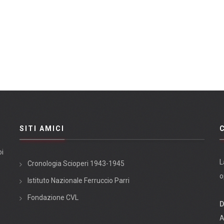
SITI AMICI
oi
L
Cronologia Scioperi 1943-1945
o
Istituto Nazionale Ferruccio Parri
Fondazione CVL
D
A