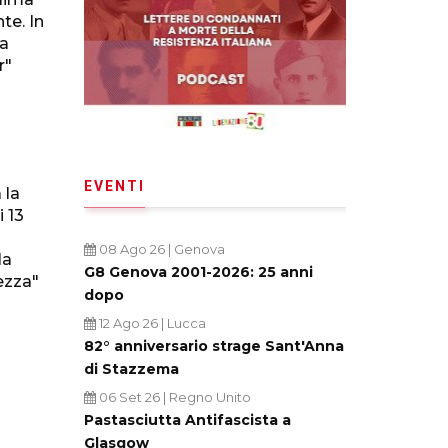
te. In
la
r"
EVENTI
 la
 13
08 Ago 26
| Genova
la
G8 Genova 2001-2026: 25 anni
rezza"
dopo
12 Ago 26
| Lucca
82° anniversario strage Sant'Anna
di Stazzema
06 Set 26
| Regno Unito
Pastasciutta Antifascista a
Glasgow