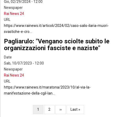
Gio, 02/29/2024 - 12:00
Newspaper
Rai News 24
URL
https://www.rainews.it/articoli/2024/02/caso-salis-ilaria-muori-
svastiche-e-cro…
Pagliarulo: "Vengano sciolte subito le
organizzazioni fasciste e naziste"
Date
Sab, 10/07/2023 - 12:00
Newspaper
Rai News 24
URL
https://www.rainews.it/maratona/2023/10/al-via-la-
manifestazione-della-cgil-lan…
Paginazione
Pagina
1
Pagina
2
Pagina
››
Ultima
Last »
attuale
successiva
pagina