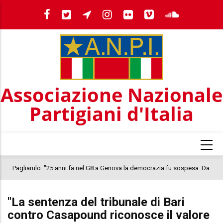
Salta
al
contenuto
principale
Associazione Nazionale
Partigiani d'Italia
Pagliarulo: "25 anni fa nel G8 a Genova la democrazia fu sospesa. Da
quel 2001, il clima oggi nel Paese è inquietante. In questo quadro si
colloca la morte di Abderrahim Fakir"
"La sentenza del tribunale di Bari
contro Casapound riconosce il valore