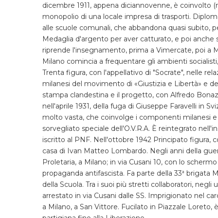
dicembre 1911, appena diciannovenne, è coinvolto (ma
monopolio di una locale impresa di trasporti. Diploma
alle scuole comunali, che abbandona quasi subito, 
Medaglia d'argento per aver catturato, e poi anche sal
riprende l'insegnamento, prima a Vimercate, poi a Mil
Milano comincia a frequentare gli ambienti socialisti,
Trenta figura, con l'appellativo di "Socrate", nelle rel
milanesi del movimento di «Giustizia e Libertà» e dell
stampa clandestina e il progetto, con Alfredo Bonazz
nell'aprile 1931, della fuga di Giuseppe Faravelli in S
molto vasta, che coinvolge i componenti milanesi e g
sorvegliato speciale dell'O.V.R.A. È reintegrato nell
iscritto al PNF. Nell'ottobre 1942 Principato figura, 
casa di Ivan Matteo Lombardo. Negli anni della guerra
Proletaria, a Milano; in via Cusani 10, con lo scherm
propaganda antifascista. Fa parte della 33ª brigata 
della Scuola. Tra i suoi più stretti collaboratori, neg
arrestato in via Cusani dalle SS. Imprigionato nel car
a Milano, a San Vittore. Fucilato in Piazzale Loreto, è