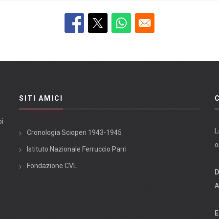
SITI AMICI
oi
L
Cronologia Scioperi 1943-1945
o
Istituto Nazionale Ferruccio Parri
Fondazione CVL
D
A
E