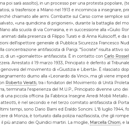
 poi sarà assolto), in un processo per una protesta popolare, (ter
tosi, si trasferisce a Milano nel 1913 e incomincia a insegnare, 
perché chiamato alle armi. Combatte sul Carso come semplice so
vato, «una quindicina di prigionieri», durante la battaglia del mon
ano alla scuola di via Comasina, e in successione alla «Giulio Rom
 animati dalla presenza di Filippo Turati e di Anna Kuliscioff, e da
azioni dell'ispettore generale di Pubblica Sicurezza Francesco Nudi. 
a concentrazione antifascista di Parigi. "Socrate" risulta attivo s
i, di un «giornaletto» antifascista. È in contatto con
Carlo Rossell
vizzera. Arrestato il 19 marzo 1933, Principato è deferito al Tribuna
enovesi del movimento di «Giustizia e Libertà». È rilasciato dopo
'insegnamento diurno alla «Leonardo da Vinci», ma gli viene impedi
con
Roberto Veratti
, tra i fondatori del Movimento di Unità Proleta
, terminata l'esperienza del M.U.P., Principato divenne uno dei pu
o di una piccola officina (la Fabbrica Insegne Arredi Mobili Metall
Matteotti, è nel secondo e nel terzo comitato antifascista di Por
li ultimi tempi, sono Dario Barni ed Eraldo Soncini. L'8 luglio 1944,
cere di Monza, è torturato dalla polizia nazifascista, che gli romp
 il più anziano dei Quindici martiri. La moglie,
Marcella Chiorri
, e l