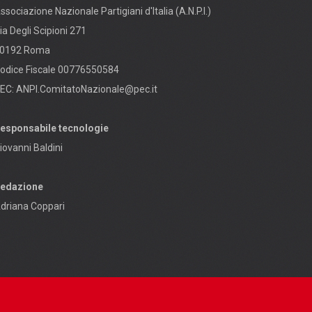
ssociazione Nazionale Partigiani d'Italia (A.N.P.I.)
ia Degli Scipioni 271
0192 Roma
odice Fiscale 00776550584
EC:
ANPI.ComitatoNazionale@pec.it
esponsabile tecnologie
iovanni Baldini
edazione
driana Coppari