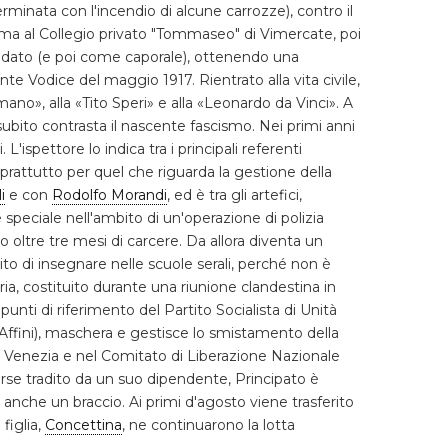
minata con l'incendio di alcune carrozze), contro il
prima al Collegio privato "Tommaseo" di Vimercate, poi
ldato (e poi come caporale), ottenendo una
te Vodice del maggio 1917. Rientrato alla vita civile,
ano», alla «Tito Speri» e alla «Leonardo da Vinci». A
 subito contrasta il nascente fascismo. Nei primi anni
L'ispettore lo indica tra i principali referenti
oprattutto per quel che riguarda la gestione della
i
e con
Rodolfo Morandi
, ed è tra gli artefici,
le speciale nell'ambito di un'operazione di polizia
 oltre tre mesi di carcere. Da allora diventa un
to di insegnare nelle scuole serali, perché non è
ria, costituito durante una riunione clandestina in
nti di riferimento del Partito Socialista di Unità
o Affini), maschera e gestisce lo smistamento della
ta Venezia e nel Comitato di Liberazione Nazionale
 forse tradito da un suo dipendente, Principato è
e anche un braccio. Ai primi d'agosto viene trasferito
a figlia,
Concettina
, ne continuarono la lotta