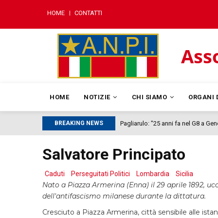
Salta
MENU
HOME
CONTATTI
al
MOBILE
contenuto
principale
Asso
MAIN
NAVIGATION
HOME
NOTIZIE
CHI SIAMO
ORGANI 
BREAKING NEWS
Pagliarulo: "25 anni fa nel G8 a Ge
Salvatore Principato
Caduti
Perseguitati Politici
Lombardia
Sicilia
Nato a Piazza Armerina (Enna) il 29 aprile 1892, ucc
dell'antifascismo milanese durante la dittatura.
Cresciuto a Piazza Armerina, città sensibile alle istan