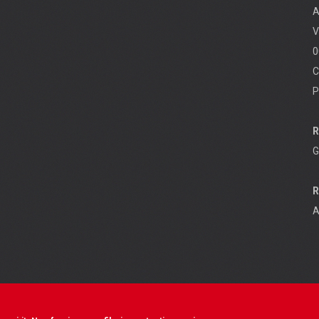
A
V
0
C
P
R
G
R
A
Contenuti e diritti riservati - © ANPI - Made in
OSCR